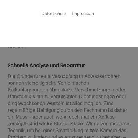
Professionelle Rohrreinigung aus Aachen
Datenschutz
Impressum
Ein verstopftes Abwasserrohr kann sehr schnell zu
einem großen Problem werden. Wir sind für Sie da! W.
Wildenberg ist Ihr Fachbetrieb für Rohrreinigungen aus
Aachen.
Schnelle Analyse und Reparatur
Die Gründe für eine Verstopfung in Abwasserrohren
können vielseitig sein. Von einfachen
Kalkablagerungen über starke Verschmutzungen oder
Urinstein bis hin zu verrutschten Dichtungsringen oder
eingewachsenen Wurzeln ist alles möglich. Eine
regelmäßige Reinigung durch den Fachmann ist daher
ein Muss – aber auch wenn doch mal ein Abfluss
verstopft, sind wir für Sie zur Stelle. Wir nutzen moderne
Technik, um bei einer Sichtprüfung mittels Kamera das
Problem zu finden und es entsprechend zu beheben –