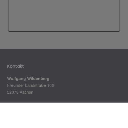
Kontakt
Wolfgang Wildenberg
Freunder Landstraße 106
52078 Aachen
Telefon: 0241 571952
E-Mail: info@wildenberg-haustechnik.de