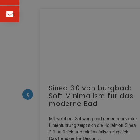
e |
Sinea 3.0 von burgbad:
Soft Minimalism für das
moderne Bad
nskomfort
s
Mit weichem Schwung und neuer, markanter
M NEO
Linienführung zeigt sich die Kollektion Sinea
owohl zum
3.0 natürlich und minimalistisch zugleich.
Das trendige Re-Design…