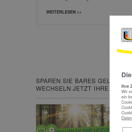
WEITERLESEN >>
Die
SPAREN SIE BARES GELD UND
Ihre 
WECHSELN JETZT IHRE
Wir v
HEIZUNG!
ein b
Cooki
Cooki
Cooki
Daten