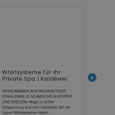
Whirlsysteme für Ihr
Gesta
Private Spa | Kaldewei
alltä
HANS
WHIRLWANNEN AUS NACHHALTIGER
STAHL-EMAILLE SCHMEICHELN KÖRPER
Stil für 
UND SEELEDie Wege zu echter
HANSAGENE
Entspannung sind sehr individuell. Mit vier
von Wascht
neuen Whirlsystemen bietet…
unterschi