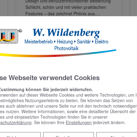
Design und benutzerfreundlicher Bedienung
Schlicht, schön und mit vielen praktischen
Features – das zeichnet Phönix aus.…
WEITERLESEN >>
se Webseite verwendet Cookies
KOMPETENTE BERATUNG &
B
Zustimmung können Sie jederzeit widerrufen.
BADPLANUNG FÜR IHR BAD
M
erwenden auf dieser Webseite Cookies und weitere Technologien, um 
estmögliches Nutzungserlebnis zu bieten. Sie können das Setzen von
es auch ablehnen und unsere Seite nur mit den technisch notwendige
es nutzen. Weitere Informationen, sowie eine detaillierte Übersicht der
es und eingesetzten Technologien finden Sie in unserer
schutzerklärung
. Sie können Ihre
Einstellungen
jederzeit ändern.