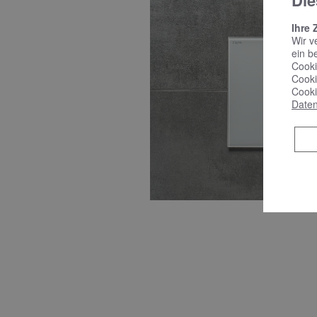
Die
Ihre 
Wir v
ein b
Cooki
Cooki
Cooki
Daten