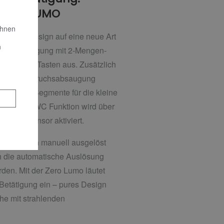
ZERO LUMO
Ihnen
nik und Design auf eine neue Art
n
 WC-Betätigung mit 2-Mengen-
hanische Tasten aus. Zusätzlich
egrierte Geruchsabsaugung
tung der Segmente für die kleine
̈r die Air-WC Funktion wird über
herungssensor aktiviert.
ng können manuell ausgelöst
 die automatische Auslösung
rden. Mit der Zero Lumo läutet
etätigung ein – pures Design
he mit strahlenden