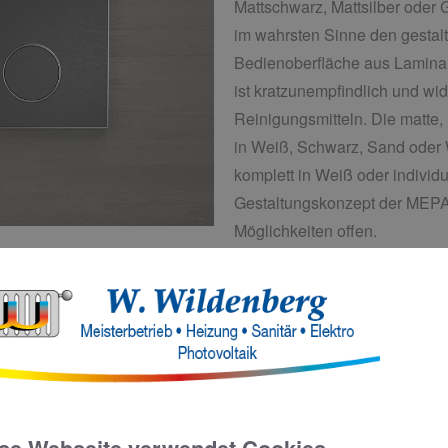
Mattschwarz, Mattsilber oder G
im wahrsten Sinne den gestalt
Bedienoberfläche aus Lamina
ist kratzunempfindlich und wid
Reinigungsmitteln. Die matte, l
in Weiß, Schwarz, Sand oder 
komplett in Weiß oder individu
Gestaltungskonzept der MEPA
Möglichkeiten offen.
Passend zum minimalistischen
Bogensegmente am Rahmen un
kleine bzw. große Spülmenge
Die neue Ära der 