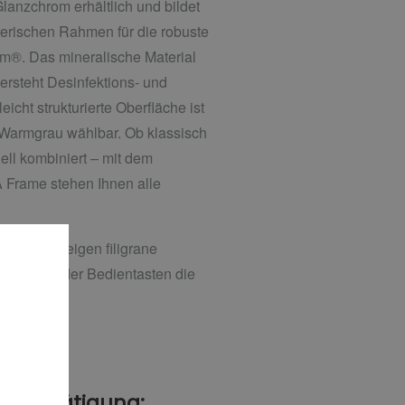
lanzchrom erhältlich und bildet
erischen Rahmen für die robuste
m®. Das mineralische Material
ersteht Desinfektions- und
eicht strukturierte Oberfläche ist
Warmgrau wählbar. Ob klassisch
ell kombiniert – mit dem
 Frame stehen Ihnen alle
 Design zeigen filigrane
terhalb der Bedientasten die
 an.
WC-Betätigung: