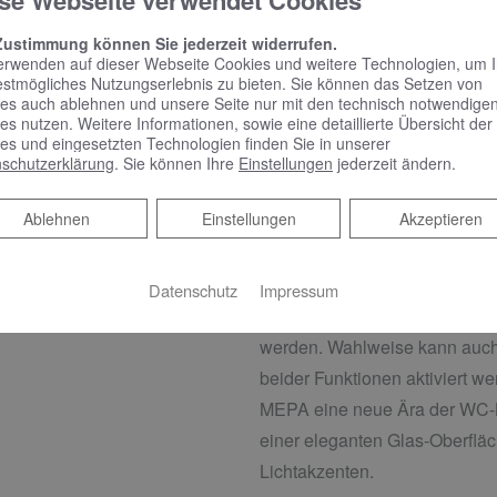
se Webseite verwendet Cookies
DESIGNSTEUERUNG 
Zustimmung können Sie jederzeit widerrufen.
erwenden auf dieser Webseite Cookies und weitere Technologien, um 
Die Zero Lumo verbindet Tech
estmögliches Nutzungserlebnis zu bieten. Sie können das Setzen von
es auch ablehnen und unsere Seite nur mit den technisch notwendige
und Weise. Die elektronische
es nutzen. Weitere Informationen, sowie eine detaillierte Übersicht der
Technik kommt ganz ohne mec
es und eingesetzten Technologien finden Sie in unserer
schutzerklärung
. Sie können Ihre
Einstellungen
jederzeit ändern.
kann die im MEPA Air-WC int
gesteuert werden. Die Beleuch
Ablehnen
Ablehnen
Einstellungen
Akzeptieren
und große Spülmenge sowie fu
einen verborgenen Infrarot-Nä
Datenschutz
Impressum
Spülung und Geruchsabsaugu
werden. Wahlweise kann auch
beider Funktionen aktiviert we
MEPA eine neue Ära der WC-B
einer eleganten Glas-Oberfläc
Lichtakzenten.