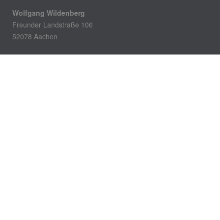
Wolfgang Wildenberg
Freunder Landstraße 106
52078 Aachen
Telefon: 0241 571952
E-Mail: info@wildenberg-haustechnik.de
Öffnungszeiten
Montag – Donnerstag:
8.00 – 16.00 Uhr
Freitag:
8.00 – 14.00 Uhr