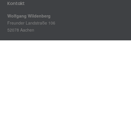
Kontakt
Wolfgang Wildenberg
Freunder Landstraße 106
52078 Aachen
Telefon: 0241 571952
E-Mail: info@wildenberg-haustechnik.de
Öffnungszeiten
Montag – Donnerstag:
8.00 – 16.00 Uhr
Freitag:
8.00 – 14.00 Uhr