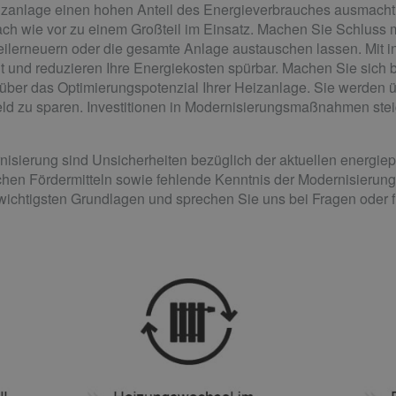
eizanlage einen hohen Anteil des Energieverbrauches ausmacht.
nach wie vor zu einem Großteil im Einsatz. Machen Sie Schluss 
ilerneuern oder die gesamte Anlage austauschen lassen. Mit in
 und reduzieren Ihre Energiekosten spürbar. Machen Sie sich be
ie über das Optimierungs­potenzial Ihrer Heizanlage. Sie werden 
ld zu sparen. Investitionen in Modernisierungs­maßnahmen ste
sierung sind Unsicherheiten bezüglich der aktuellen energiepo
n Fördermitteln sowie fehlende Kenntnis der Modernisierungs
 wichtigsten Grundlagen und sprechen Sie uns bei Fragen oder f