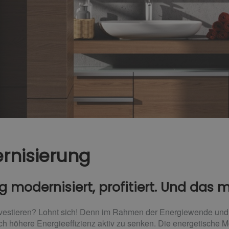
rnisierung
ng modernisiert, profitiert. Und das 
estieren? Lohnt sich! Denn im Rahmen der Energiewende und s
ch höhere Energie­effizienz aktiv zu senken. Die energetische 