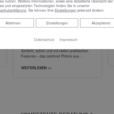
es nutzen. Weitere Informationen, sowie eine detaillierte Übersicht der
KEUCO PHÖNIX –
es und eingesetzten Technologien finden Sie in unserer
Spiegelschrank punktet
schutzerklärung
. Sie können Ihre
Einstellungen
jederzeit ändern.
mit reduziertem Design
und benutzerfreundlicher
Ablehnen
Ablehnen
Einstellungen
Akzeptieren
Bedienung
Datenschutz
Impressum
Spiegelschrank punktet mit reduziertem
Design und benutzerfreundlicher Bedienung
Schlicht, schön und mit vielen praktischen
Features – das zeichnet Phönix aus.…
WEITERLESEN >>