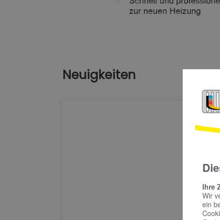
Neuigkeiten
Die
Ihre 
Wir v
ein b
Cooki