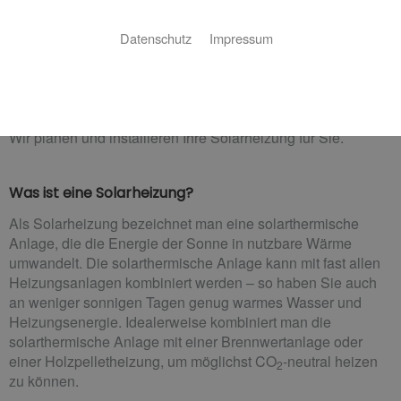
W. Wildenberg: Ihr Partner für nachhaltiges
Datenschutz
Impressum
Heizen in Aachen
Sie möchten die unendliche Energie der Sonne nutzen, um
in Ihrem Haus für wohlige Wärme zu sorgen? Kein Problem!
Wir planen und installieren Ihre Solarheizung für Sie.
Was ist eine Solarheizung?
Als Solarheizung bezeichnet man eine solarthermische
Anlage, die die Energie der Sonne in nutzbare Wärme
umwandelt. Die solarthermische Anlage kann mit fast allen
Heizungsanlagen kombiniert werden – so haben Sie auch
an weniger sonnigen Tagen genug warmes Wasser und
Heizungsenergie. Idealerweise kombiniert man die
solarthermische Anlage mit einer Brennwertanlage oder
einer Holzpelletheizung, um möglichst CO
-neutral heizen
2
zu können.